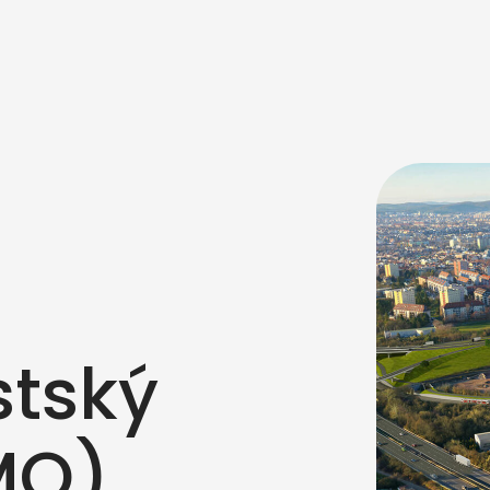
stský
MO)