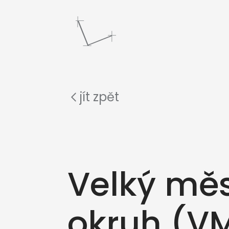
jít zpět
Velký mě
okruh (V