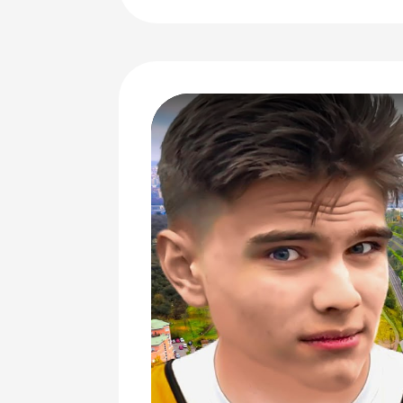
Je to
strategická proměna Brna