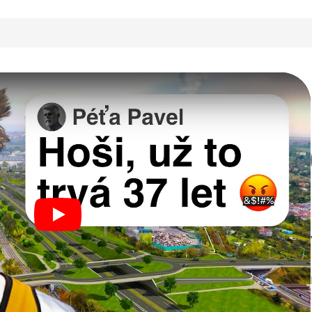
, která určuje, jak bude město fungovat za 10, 20 i 50 let.
Play