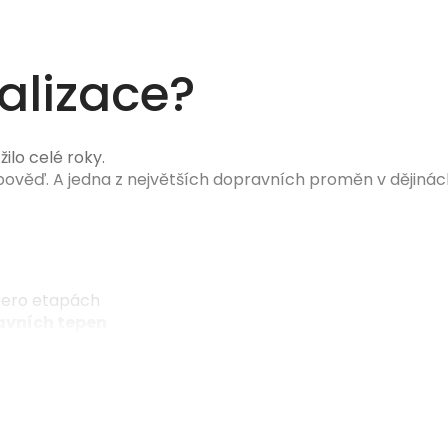
alizace?
žilo celé roky.
ověď. A jedna z největších dopravních proměn v dějinác
cero etapách
avních tepen
ění dopravy v hustě osídlených částech
it i místní dopravu
voje
a kvality života