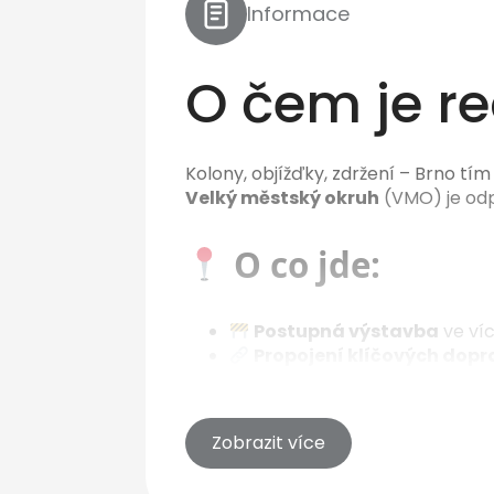
Informace
O čem je re
Kolony, objížďky, zdržení – Brno tím 
Velký městský okruh
(VMO) je odp
O co jde:
Postupná výstavba
ve ví
Propojení klíčových dopr
Odlehčení centru
a zklidn
Lepší podmínky pro tranz
Podpora udržitelného roz
Zobrazit více
Okruh není jen silnice.